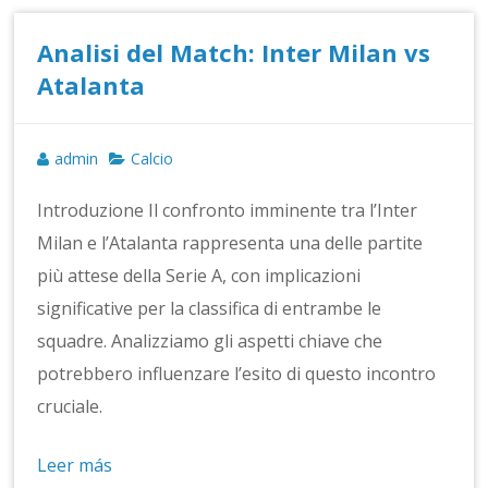
Analisi del Match: Inter Milan vs
Atalanta
admin
Calcio
Introduzione Il confronto imminente tra l’Inter
Milan e l’Atalanta rappresenta una delle partite
più attese della Serie A, con implicazioni
significative per la classifica di entrambe le
squadre. Analizziamo gli aspetti chiave che
potrebbero influenzare l’esito di questo incontro
cruciale.
Leer más