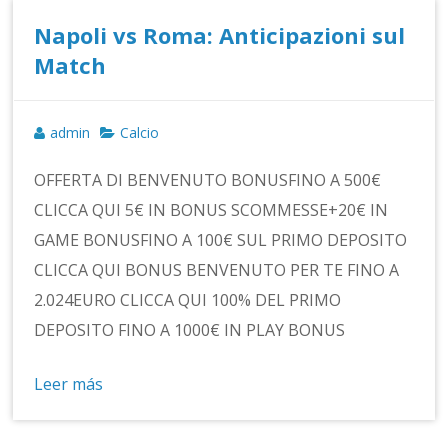
Napoli vs Roma: Anticipazioni sul
Match
admin
Calcio
OFFERTA DI BENVENUTO BONUSFINO A 500€
CLICCA QUI 5€ IN BONUS SCOMMESSE+20€ IN
GAME BONUSFINO A 100€ SUL PRIMO DEPOSITO
CLICCA QUI BONUS BENVENUTO PER TE FINO A
2.024EURO CLICCA QUI 100% DEL PRIMO
DEPOSITO FINO A 1000€ IN PLAY BONUS
Leer más