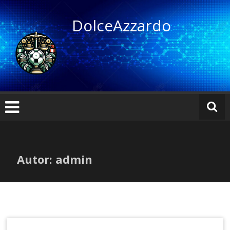
Ir
al
DolceAzzardo
contenido
Autor:
admin