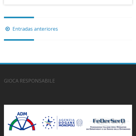
Navegación
Entradas anteriores
de
entradas
GIOCA RESPONSABILE